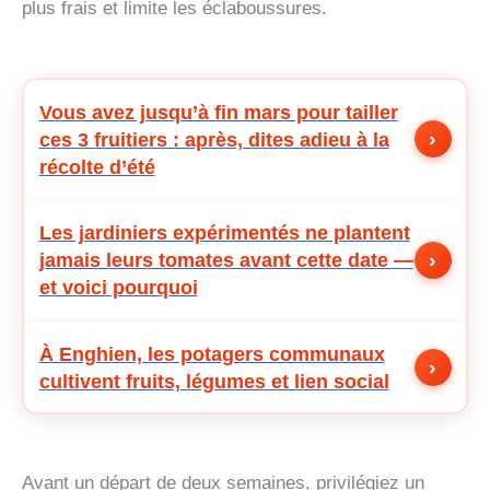
plus frais et limite les éclaboussures.
Vous avez jusqu’à fin mars pour tailler
›
ces 3 fruitiers : après, dites adieu à la
récolte d’été
Les jardiniers expérimentés ne plantent
›
jamais leurs tomates avant cette date —
et voici pourquoi
À Enghien, les potagers communaux
›
cultivent fruits, légumes et lien social
Avant un départ de deux semaines, privilégiez un