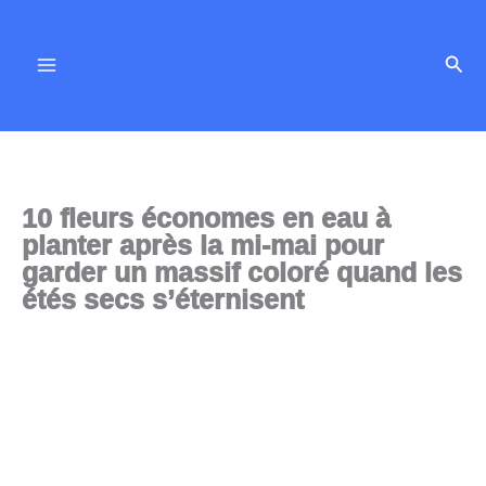
Aller
au
Rech
contenu
10 fleurs économes en eau à
planter après la mi-mai pour
garder un massif coloré quand les
étés secs s’éternisent