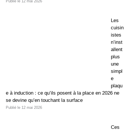
12 mai 2026
Les
cuisin
istes
n’inst
allent
plus
une
simpl
e
plaqu
e à induction : ce qu’ils posent à la place en 2026 ne
se devine qu’en touchant la surface
12 mai 2026
Ces