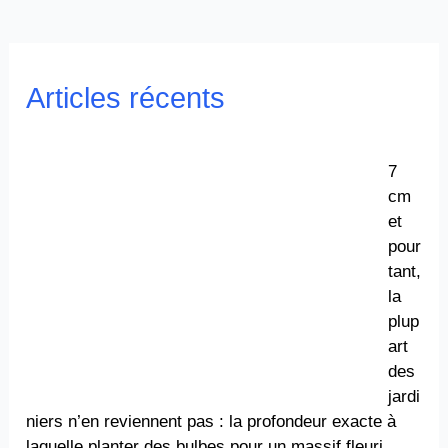
Articles récents
7
cm
et
pour
tant,
la
plup
art
des
jardi
niers n’en reviennent pas : la profondeur exacte à
laquelle planter des bulbes pour un massif fleuri