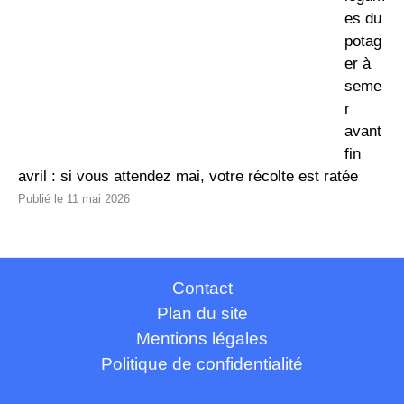
es du
potag
er à
seme
r
avant
fin
avril : si vous attendez mai, votre récolte est ratée
11 mai 2026
Contact
Plan du site
Mentions légales
Politique de confidentialité