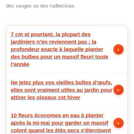
des sauges ou des rudbeckias.
7 cm et pourtant, la plupart des
jardiniers n’en reviennent pas : la
›
profondeur exacte à laquelle planter
des bulbes pour un massif fleuri toute
l’année
Ne jetez plus vos vieilles boîtes d’œufs,
›
elles sont vraiment utiles au jardin pour
attirer les oiseaux cet hiver
10 fleurs économes en eau à planter
›
après la mi-mai pour garder un massif
coloré quand les étés secs s’éternisent