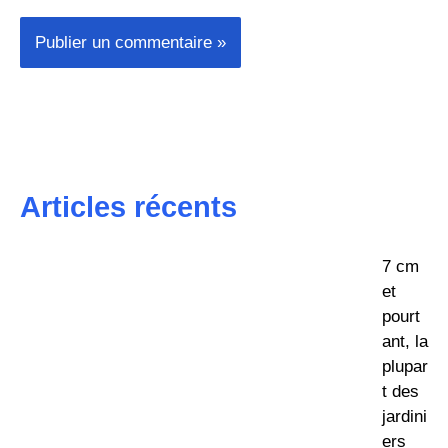
Articles récents
7 cm
et
pourt
ant, la
plupar
t des
jardini
ers