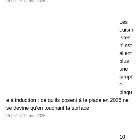
12 mai 2026
Les
cuisin
istes
n’inst
allent
plus
une
simpl
e
plaqu
e à induction : ce qu’ils posent à la place en 2026 ne
se devine qu’en touchant la surface
12 mai 2026
10