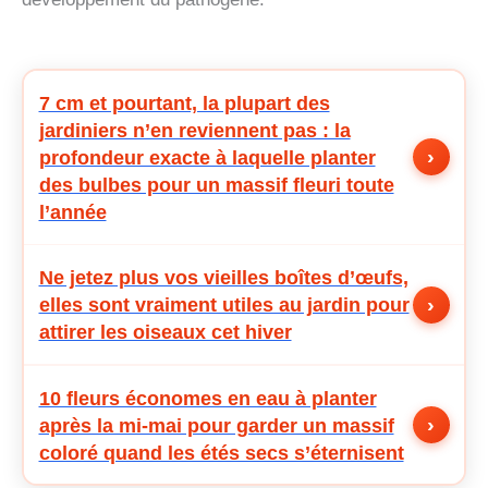
7 cm et pourtant, la plupart des
jardiniers n’en reviennent pas : la
›
profondeur exacte à laquelle planter
des bulbes pour un massif fleuri toute
l’année
Ne jetez plus vos vieilles boîtes d’œufs,
›
elles sont vraiment utiles au jardin pour
attirer les oiseaux cet hiver
10 fleurs économes en eau à planter
›
après la mi-mai pour garder un massif
coloré quand les étés secs s’éternisent