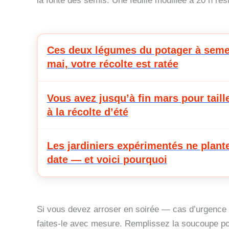
la fonte des semis. Une feuille mouillée à 20 h r
Ces deux légumes du potager à semer 
mai, votre récolte est ratée
Vous avez jusqu’à fin mars pour taille
à la récolte d’été
Les jardiniers expérimentés ne plant
date — et voici pourquoi
Si vous devez arroser en soirée — cas d’urgence 
faites-le avec mesure. Remplissez la soucoupe p