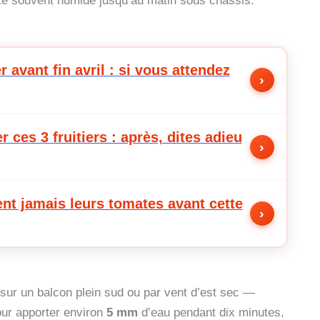
este souvent humide jusqu’au matin sous châssis.
avant fin avril : si vous attendez
›
r ces 3 fruitiers : après, dites adieu
›
ent jamais leurs tomates avant cette
›
sur un balcon plein sud ou par vent d’est sec —
our apporter environ
5 mm
d’eau pendant dix minutes,