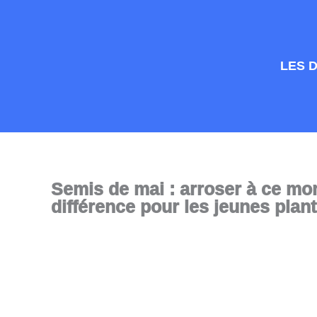
Aller
au
contenu
LES 
Semis de mai : arroser à ce mom
différence pour les jeunes plan