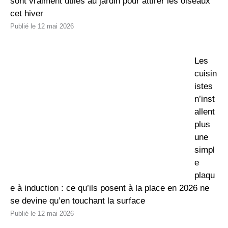
sont vraiment utiles au jardin pour attirer les oiseaux
cet hiver
12 mai 2026
Les
cuisin
istes
n’inst
allent
plus
une
simpl
e
plaqu
e à induction : ce qu’ils posent à la place en 2026 ne
se devine qu’en touchant la surface
12 mai 2026