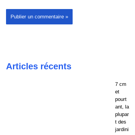
Articles récents
7 cm
et
pourt
ant, la
plupar
t des
jardini