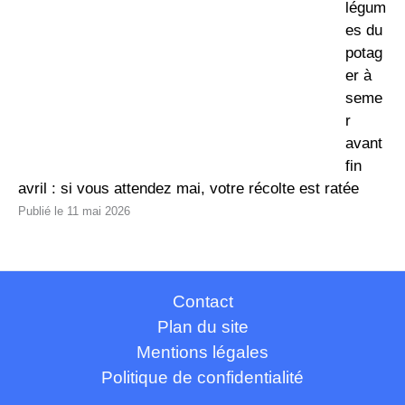
légum
es du
potag
er à
seme
r
avant
fin
avril : si vous attendez mai, votre récolte est ratée
11 mai 2026
Contact
Plan du site
Mentions légales
Politique de confidentialité