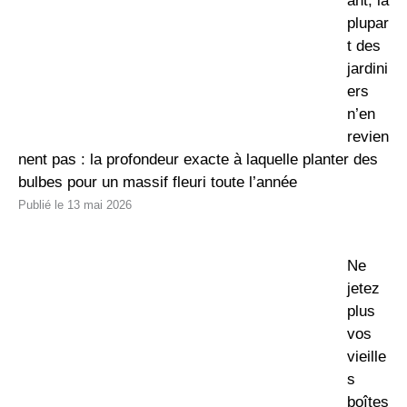
ant, la
plupar
t des
jardini
ers
n’en
revien
nent pas : la profondeur exacte à laquelle planter des
bulbes pour un massif fleuri toute l’année
13 mai 2026
Ne
jetez
plus
vos
vieille
s
boîtes