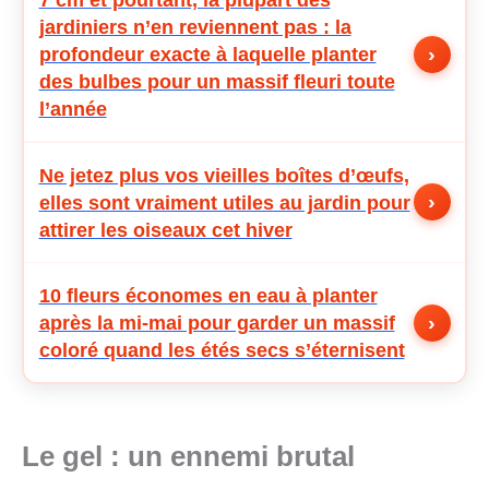
jardiniers n’en reviennent pas : la
›
profondeur exacte à laquelle planter
des bulbes pour un massif fleuri toute
l’année
Ne jetez plus vos vieilles boîtes d’œufs,
›
elles sont vraiment utiles au jardin pour
attirer les oiseaux cet hiver
10 fleurs économes en eau à planter
›
après la mi-mai pour garder un massif
coloré quand les étés secs s’éternisent
Le gel : un ennemi brutal