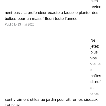
n’en
revien
nent pas : la profondeur exacte à laquelle planter des
bulbes pour un massif fleuri toute l’année
13 mai 2026
Ne
jetez
plus
vos
vieille
s
boîtes
d’œuf
s,
elles
sont vraiment utiles au jardin pour attirer les oiseaux
cet hiver