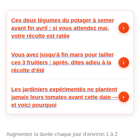
Ces deux légumes du potager à semer
›
avant fin avril : si vous attendez mai,
votre récolte est ratée
Vous avez jusqu’à fin mars pour tailler
›
ces 3 fruitiers : après, dites adieu à la
récolte d’été
Les jardiniers expérimentés ne plantent
›
jamais leurs tomates avant cette date —
et voici pourquoi
Augmentez la durée chaque jour d’environ 1 à 2