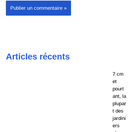
Articles récents
7 cm
et
pourt
ant, la
plupar
t des
jardini
ers