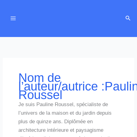
Aller
au
Rech
contenu
Nom de
l’auteur/autrice :Pauli
Roussel
Je suis Pauline Roussel, spécialiste de
l’univers de la maison et du jardin depuis
plus de quinze ans. Diplômée en
architecture intérieure et paysagisme