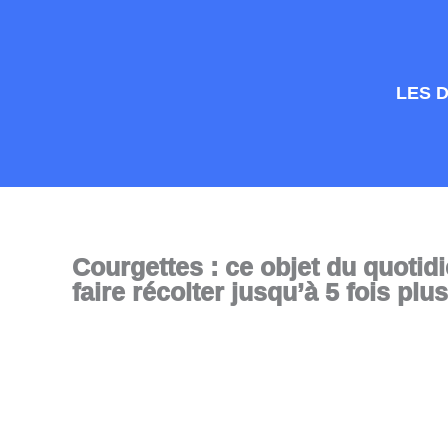
Aller
au
contenu
LES 
Courgettes : ce objet du quotid
faire récolter jusqu’à 5 fois plus