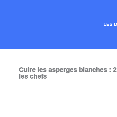
Aller
au
contenu
LES 
Cuire les asperges blanches :
les chefs