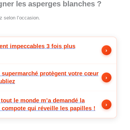
ner les asperges blanches ?
ez selon l’occasion.
tent impeccables 3 fois plus
›
au supermarché protègent votre cœur
›
ubliez
t tout le monde m’a demandé la
›
 compote qui réveille les papilles !