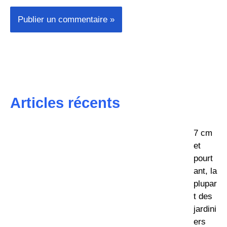
Articles récents
7 cm
et
pourt
ant, la
plupar
t des
jardini
ers