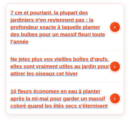
7 cm et pourtant, la plupart des
jardiniers n’en reviennent pas : la
›
profondeur exacte à laquelle planter
des bulbes pour un massif fleuri toute
l’année
Ne jetez plus vos vieilles boîtes d’œufs,
›
elles sont vraiment utiles au jardin pour
attirer les oiseaux cet hiver
10 fleurs économes en eau à planter
›
après la mi-mai pour garder un massif
coloré quand les étés secs s’éternisent