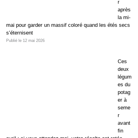
r
après
la mi-
mai pour garder un massif coloré quand les étés secs
s’éternisent
12 mai 2026
Ces
deux
légum
es du
potag
er à
seme
r
avant
fin