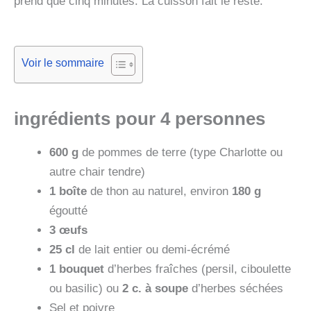
prend que cinq minutes. La cuisson fait le reste.
Voir le sommaire
ingrédients pour 4 personnes
600 g
de pommes de terre (type Charlotte ou
autre chair tendre)
1 boîte
de thon au naturel, environ
180 g
égoutté
3 œufs
25 cl
de lait entier ou demi‑écrémé
1 bouquet
d’herbes fraîches (persil, ciboulette
ou basilic) ou
2 c. à soupe
d’herbes séchées
Sel et poivre